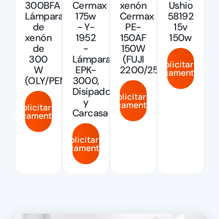
300BFA
Cermax
xenón
Ushio
Lámpara
175w
Cermax
58192
de
- Y-
PE-
15v
xenón
1952
150AF
150w
de
-
150W
300
Lámpara
(FUJI
Solicitar
W
EPK-
2200/2500/3200)
Orçamento
(OLY/PEN/FUJ4400)
3000,
Disipador
Solicitar
y
Orçamento
Solicitar
Carcasa
Orçamento
Solicitar
Orçamento