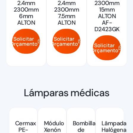
2.4mm
2.4mm
2300mm
2300mm
2300mm
15mm
6mm
7.5mm
ALTON
ALTON
ALTON
AF-
D2423GK
Solicitar
Solicitar
Orçamento
Orçamento
Solicitar
Orçamento
Lámparas médicas
Cermax
Módulo
Bombilla
Lâmpada
PE-
Xenón
de
Halógena