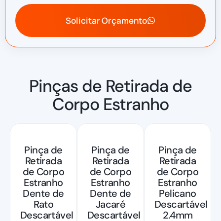
Solicitar Orçamento
Pinças de Retirada de
Corpo Estranho
Pinça de
Pinça de
Pinça de
Retirada
Retirada
Retirada
de Corpo
de Corpo
de Corpo
Estranho
Estranho
Estranho
Dente de
Dente de
Pelicano
Rato
Jacaré
Descartável
Descartável
Descartável
2.4mm