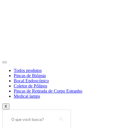
Todos produtos
Pinças de Biópsia
Bocal Endoscópico
Coletor de Pólipos
Pinças de Retirada de Corpo Estranho
Medical lamps
X
Search