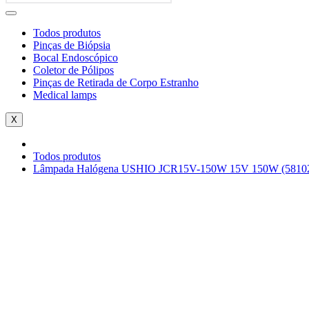
Todos produtos
Pinças de Biópsia
Bocal Endoscópico
Coletor de Pólipos
Pinças de Retirada de Corpo Estranho
Medical lamps
X
Todos produtos
Lâmpada Halógena USHIO JCR15V-150W 15V 150W (5810