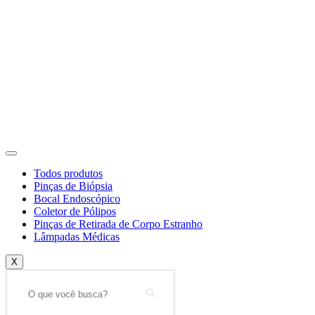
Todos produtos
Pinças de Biópsia
Bocal Endoscópico
Coletor de Pólipos
Pinças de Retirada de Corpo Estranho
Lâmpadas Médicas
X
Search